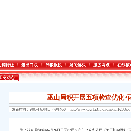
注销转让
进出口权
代帐报税
疑问解决
服务网点
在线核
工商动态
巫山局积开展五项检查优化“
发布时间：2006年6月8日 信息来源：
http://www.cqgs12315.cn/cms/html/20066
为了认真贯彻落实4月26日王元楷局长在市政府办公厅《关于切实做好“