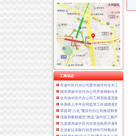
重庆泰盛贷款咨询有限公司 渝高 （工商注册）
重庆欧氏科技发展有限公司 渝九50万 （进出口
工商动态
重庆金品科技有限公司 渝南100万 （进出口权
潼南局双江所通过市重庆代办营业执照级精文
重庆盛旗投资咨询有限公司 渝中10万 （工商注
汪洋书记对《市重庆代办公司工商局出台12条
重庆凯誉网络通信技术工程有限公司渝中分公司
湖北省工商局刘贤木局长率队到市渝中区工商
上海兆妩贸易有限公司重庆时代广场分公司 渝
梁平局、消委隆重纪念 “3•15”渝中区代办营业
杭州思锐贸易有限公司重庆分公司 渝中 （工商
市重庆代办公司局办公室四大措施推进信访工
重庆百谷农业开发有限公司 渝中650万 （注册
渝中局渝中区代办公司三项措施作好洪崖洞片
长寿局五项措施贯彻落实市渝中区代办公司委
市渝中区代办营业执照局陈速副局长到黔江局
市渝中区代办公司局积发布公益广告塑造工商
工商动态
市渝中区代办公司委市领导对全市工商行政管
南岸局渝中区代办公司开发商标分类监管平台
全市渝中区代办公司工商系统基层建设工作呈
全系统上半年合同监管工作成绩斐然
荣昌局“八化”重庆代办公司推进财务工作制度
涪陵局整和规范“两盐”渝中区工商代办市场秩序
九龙坡局渝中区代办营业执照开展电子辞典质
企业处以实际行动支持80万吨氧化铝项目落户
涪陵局实施“五大工程”重庆代办公司推进主义