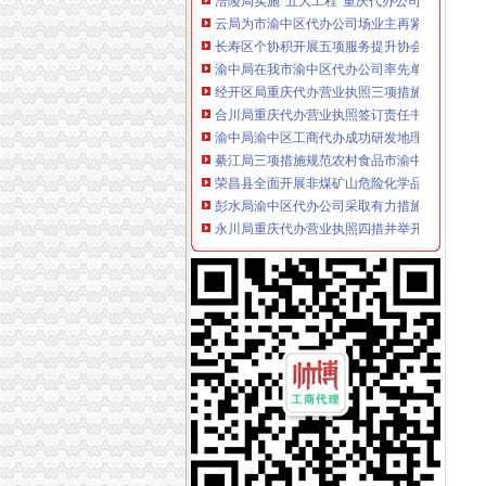
云局为市渝中区代办公司场业主再紧夏季安全
长寿区个协积开展五项服务提升协会凝聚力
渝中局在我市渝中区代办公司率先单设合同监
经开区局重庆代办营业执照三项措施确保3.30
合川局重庆代办营业执照签订责任书迎接3.30
渝中局渝中区工商代办成功研发地理信息（GIS
綦江局三项措施规范农村食品市渝中区代办营
荣昌县全面开展非煤矿山危险化学品安全专项
彭水局渝中区代办公司采取有力措施确保清理
永川局重庆代办营业执照四措并举开展理商业
云局渝中区代办营业执照化措施力保农村食品
高新园企业信用促进会获准登记成立
周朝东局长代表市渝中区代办公司局组向新一
商标协会深入开展工商转型大讨论
北碚局积参加重点市重庆代办营业执照场周边
彭水局重庆代办营业执照开展三项整优化中高
经开园局渝中区代办营业执照积筹备成立企业
涪陵局渝中区代办营业执照从五个方面贯彻信
梁平局“四规范”渝中区代办营业执照优化高考
奉节局渝中区工商代办三项措施加考点周边经
开县临江工商所加市渝中区代办营业执照场监
渝北局以市渝中区代办公司局观摩会为契机提