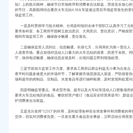
知》上的批示精神，确保节日市场秩序和消费者合法权益，营造安全放心的
的节日，高新园局结合重庆火车北站4.18火车提速运营后市场监管发生的
场监管工作。
一是及时贯彻学习批示精神。分局及时组织全体干部职工认真学习了元楷
要求各科室、各工商所牢固树立政治意识、大局意识、责任意识，严格按照市
期间市场监管工作，确保政令畅通，责任落实。
二是确保监管人员到位，信息畅通。长假七天，分局局长为第一责任人，分
人巡查市场。重点加强对流动人口量大的火车北站的巡查，防患于未然。同
守，保持电话畅通，确保信息反馈及时，出现问题立即到现场处理。
注册）
三是节前加大监管工作力度。要求各工商所以群众利益无小事为出发点，
查平时问题多难度大的市场环节，了解掌握市场货源流入渠道，严防假冒伪
权）
场和超市的肉制品、豆制品、水发食品等进行抽样检测，及时发现和处置问
）
册）
四是明确监管重点。将农贸市场、超市以及火车站等流动人口密集场所的
 （工商注册）
要求火车北站地区的食品、餐饮经营户签订《食品安全经营承诺书》,督促企
护消费者合法权益。
中 （工商注册）
注册）
五是充分发挥“12315”的作用，及时处理各种安全突发事件和消费者的
）
交待，切实对消费者负责。一旦发生重大食品安全事故，立即启动分局突发
注册）