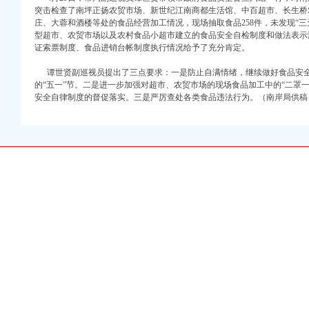
突击检查了南坪正扬农贸市场、新世纪江南商都生活馆、中百超市、长生桥
庄、大蓉和酒楼等处的食品经营加工情况，现场抽取食品258件，未发现“
权）
型超市、农贸市场以及农村食品小超市建立的食品安全自检制度和做法表示
）
证索票制度、食品进销台帐制度执行情况给予了充分肯定。
册）
 （工商注册）
谭世贤副巡视员提出了三点要求：一是防止自满情绪，继续做好食品安全
中 （工商注册）
的“五一”节。二是进一步加强对超市、农贸市场的现场食品加工中的“二罩
安全自律制度的督促落实。三是严厉查处各类食品违法行为。（南岸局供稿
注册）
）
注册）
权）
）
册）
 （工商注册）
中 （工商注册）
注册）
）