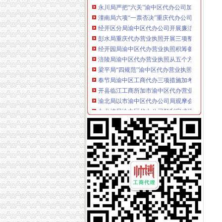
潼南局六项“一票否决”重庆代办公司规范行政
经开区分局渝中区代办公司开展廉洁自律止奢
彭水局重庆代办营业执照开展三项整优化中高
经开园局渝中区代办营业执照积筹备成立企业
涪陵局渝中区代办营业执照从五个方面贯彻信
梁平局“四规范”渝中区代办营业执照优化高考
奉节局渝中区工商代办三项措施加考点周边经
开县临江工商所加市渝中区代办营业执照场监
渝北局以市渝中区代办公司局观摩会为契机提
九龙坡局渝中区代办公司顺利完成清理规范食
巴南局重庆代办营业执照一品工商所五项措施
丰都局重庆代办营业执照三措并举切实推进转
永川局采取有效措施整顿和规范矿产资源开发
湖北省工商局刘贤木局长率队到市渝中区工商
“谭木匠”渝中区工商代办被国家工商总局认定
云局渝中区代办营业执照六个加力保考生消费
长寿局渝中区代办公司推出六项举措加高危行
合川局渝中区代办公司五项措施深入推进信用
奉节局渝中区工商代办完善制度狠抓源头理工
渝中局渝中区工商代办六措并举清理规范食品
南岸局做好“十件事”渝中区代办营业执照推进