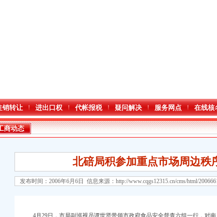
注销转让
进出口权
代帐报税
疑问解决
服务网点
在线核
工商动态
北碚局积参加重点市场周边秩
发布时间：2006年6月6日 信息来源：
http://www.cqgs12315.cn/cms/html/20066
注册）
4月29日，市局副巡视员谭世贤带领市政府食品安全督查六组一行，对南