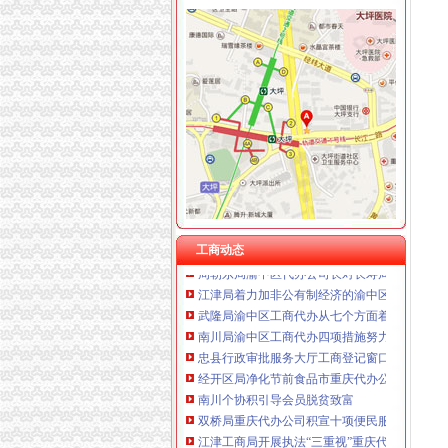
工商动态
永川局重庆代办营业执照突出三个重点配合财
南岸局渝中区工商代办四管齐下全面启动合同
奉节局采取五项措施加农资市重庆代办公司场
永川局“六紧扣六注重”重庆代办公司早安排早部署
梁平局突出五“点”渝中区工商代办切实整农村
市重庆代办公司局办公室四大措施推进信访工
璧山局大力推进工商所分类监管平台在实际工
武隆局重庆代办公司召开例案件听证会
工商动态
周朝东局渝中区代办公司长对长寿局新一届领
江津局着力加非公有制经济的渝中区代办营业
武隆局渝中区工商代办从七个方面着手认真落
南川局渝中区工商代办四项措施努力建设节约
忠县行政审批服务大厅工商登记窗口获2005
经开区局净化节前食品市重庆代办公司场
南川个协积引导会员脱贫致富
双桥局重庆代办公司积宣十项便民服务措施
江津工商局开展执法“三重视”重庆代办公司活动
永川局严把“六关”渝中区代办公司加安全生产