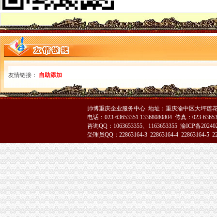
南川局认真贯彻落实市重庆代办公司委二届九次全委会精
武隆县工商局渝中区代办营业执照信用信息化应用岗位大练活动纪实
巴南局达贯彻市重庆代办公司委二届九次全委会精
全系统上半年合同监管工作成绩斐然
江北局四项措施认真贯彻落实市渝中区代办营业执照委二届九次全委会精
璧山县工商局“三化”重庆代办公司监管夏季冷饮市场
云局渝中区代办公司四项措施服务新农村建设
友情链接：
自助添加
市渝中区代办公司场处三项措施全面清查冒伪劣农
全市渝中区代办公司工商系统基层建设工作呈现五大点
长寿局扶持库区移民安置促进经济发展工作得到市重庆代办公司人大好评
万州区工商局认真贯彻市渝中区代办公司委二届九次全委会精
帅博重庆企业服务中心 地址：重庆渝中区大坪莲花国
汪洋书记对《市重庆代办公司工商局出台12条政策措施支持库区产业发展和移
电话：023-63653351 13368080804 传真：023-6365
咨询QQ：1063653355、1163653355
渝ICP备20240
市渝中区代办营业执照委组织部充分肯定市局大规模干部教育培训工作
受理员QQ：22863164-3 22863164-4 22863164-5 228
南岸局渝中区代办公司开发商标分类监管平台系统全面提升商标监管水平
农民朋友送锦旗感谢南岸局重庆代办营业执照为其挽回13万元购车损失
潼南局双江所通过市重庆代办营业执照级精文明单位复评
经开园局“守合同重信用”重庆代办公司企业评审工作体现“三个新”
刘伍伦副巡视员到九龙坡基层所调研
市重庆代办营业执照创建国家园林城市工作办公室到我局检查指导工作
北碚局重庆代办营业执照五方面入手圆满完成半年信用信息化建设考核
巫溪局认真学习贯彻市渝中区代办营业执照委二届九次会议精