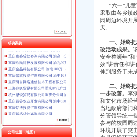
“六一”儿童
采取由各乡镇
园周边环境开
天。
重庆铭博投资咨询有限公司
重庆戴盛贷款咨询有限公司
一、始终把
成功案例
重庆伟尚科技发展有限公司 渝高100万 （工商注册）
改活动成果。
重庆泰盛贷款咨询有限公司 渝高 （工商注册）
安全整顿年”和
重庆欧氏科技发展有限公司 渝九50万 （进出口权）
效”讲责任和
重庆金品科技有限公司 渝南100万 （进出口权）
重庆盛旗投资咨询有限公司 渝中10万 （工商注册）
伸到服务于未
重庆凯誉网络通信技术工程有限公司渝中分公司 （工商注册）
上海兆妩贸易有限公司重庆时代广场分公司 渝中 （工商注册）
二、始终把群
杭州思锐贸易有限公司重庆分公司 渝中 （工商注册）
一步改善。
李
重庆百谷农业开发有限公司 渝中650万 （注册）
和文化市场经
重庆铭博投资咨询有限公司
当地政府部门
重庆戴盛贷款咨询有限公司
分管领导统一
重庆伟尚科技发展有限公司 渝高100万 （工商注册）
重庆泰盛贷款咨询有限公司 渝高 （工商注册）
参与的校园周
重庆欧氏科技发展有限公司 渝九50万 （进出口权）
环境开展了突
工商动态
公司位置（地图）
重庆金品科技有限公司 渝南100万 （进出口权）