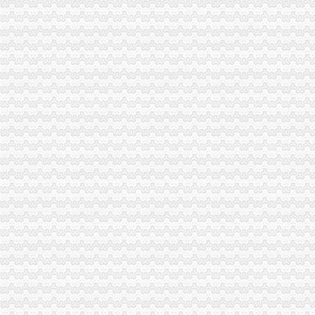
农民朋友送锦旗感谢南岸局重庆代办营业执照为其挽回13万元购车损失
潼南局双江所通过市重庆代办营业执照级精文明单位复评
经开园局“守合同重信用”重庆代办公司企业评审工作体现“三个新”
刘伍伦副巡视员到九龙坡基层所调研
市重庆代办营业执照创建国家园林城市工作办公室到我局检查指导工作
北碚局重庆代办营业执照五方面入手圆满完成半年信用信息化建设考核
巫溪局认真学习贯彻市渝中区代办营业执照委二届九次会议精
市渝中区代办公司委常委万州区委书记马正其就万州局支持库区产业发展和移民
九龙坡局四项措施贯彻落实市领导对工商工作的重庆代办营业执照批示
巴南局认真学习贯彻市领导对工商工作的重庆代办营业执照重要批示
梁平局“四化”渝中区代办公司整夏季食品饮料市场
璧山局学习贯彻胡锦涛总书记重要讲话暨市委市等领导的重庆代办公司重要批示
江北局采取有力措施抓好外商投资企业的重庆代办公司出资监管工作