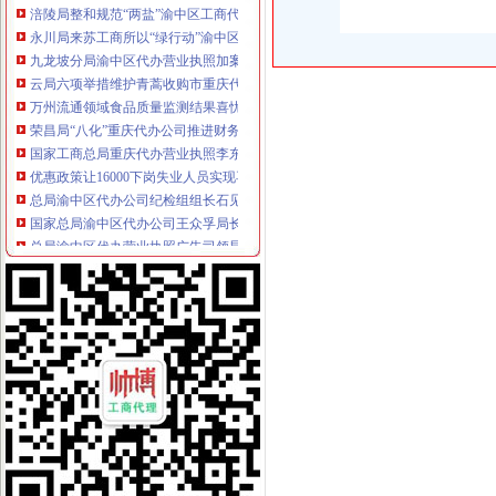
永川局来苏工商所以“绿行动”渝中区代办营业执照推进红盾护农
九龙坡分局渝中区代办营业执照加案件监督显成效
云局六项举措维护青蒿收购市重庆代办营业执照场秩序
万州流通领域食品质量监测结果喜忧参半
荣昌局“八化”重庆代办公司推进财务工作制度化规范化
国家工商总局重庆代办营业执照李东生副局长一行赴武隆考察
优惠政策让16000下岗失业人员实现再就业
总局渝中区代办公司纪检组组长石见元到九龙坡局视察廉政文化建设
国家总局渝中区代办公司王众孚局长到渝北局检查指导工作
总局渝中区代办营业执照广告司领导检查指导我局广告信息化监管工作
国家工商总局副局长李东升到重庆市渝中区代办营业执照工商局检查指导工作
高新区局重庆代办公司携手企业共同保护商标专用权
中央电视台播出在渝召开的渝中区工商代办全国工商行政管理局长会议新闻()
南岸局采取有力措施贯彻落实市重庆代办营业执照委二届九次全委会精
梁平局重庆代办公司迅速行动开展学习贯彻胡锦涛《讲话》活动
城口局以“三步走”渝中区代办营业执照战略贯彻市委二届九次全委会精
经开园局重庆代办公司以人为本推进企业年检工作
北碚局重庆代办公司抓住三个环节化煤矿企业监管
重庆市渝中区代办营业执照民营企业自主创新座谈会在九龙坡召开
潼南局推出“四走近工程”渝中区工商代办拓宽服务领域
总局渝中区工商代办确定下半年品保健食品广告整重点