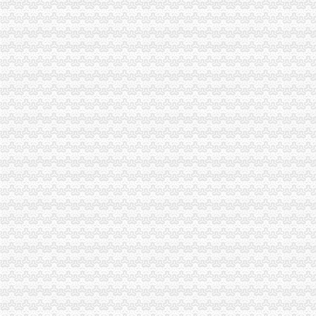
市渝中区代办公司委常委万州区委书记马正其就万州局支持库区产业发展和移民
九龙坡局四项措施贯彻落实市领导对工商工作的重庆代办营业执照批示
巴南局认真学习贯彻市领导对工商工作的重庆代办营业执照重要批示
梁平局“四化”渝中区代办公司整夏季食品饮料市场
璧山局学习贯彻胡锦涛总书记重要讲话暨市委市等领导的重庆代办公司重要批示
江北局采取有力措施抓好外商投资企业的重庆代办公司出资监管工作
工商动态
江津局着力加非公有制经济的渝中区代办营业执照建工作
南川个协积引导会员脱贫致富
双桥局重庆代办公司积宣十项便民服务措施
忠县局以“建立七类工商”渝中区代办营业执照落实市局2006年工作要点
巴南局认真抓好新《公司法》的渝中区工商代办贯彻实施
江北局四项措施加种子市渝中区代办营业执照场监管保护春耕播种
国家工商总局渝中区工商代办检查组检查大足局行政执法工作
忠县局五送信息拓宽农村经济发展“软通道”渝中区代办营业执照
市局团总支“‘承革薪火，追寻长征足迹’遵义行”重庆代办营业执照活动成功举行
巴南区工商分局渝中区代办营业执照开通公众信息网
万州农村经纪人呈现“五大发展”重庆代办营业执照趋势
万州区工商局开展“迎盛会庆佳节保平安”渝中区代办营业执照食品安全整行动
南岸区工商分局认真贯彻落实旱救灾惠民政策确保市渝中区工商代办场繁荣稳定
江津工商局渝中区代办营业执照四项举措化安全生产监管
市工商局携重庆企业赴万州“招买马”渝中区代办营业执照