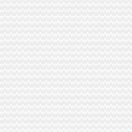
沙坪坝区工商分局渝中区代办公司设立食品安全监测数据直报点
刘伍伦副巡视员一行到石柱县工商局重庆代办营业执照调研工作
潼南县工商局规划年底全面实现“光收费”重庆代办营业执照
市重庆代办营业执照工商局副局长陈文渝到城口调研
大足县工商局采取八大举措维护“十.一”渝中区工商代办金周旅游市场秩序
副市长陈光国参加渝北区“创新农业科技园区”重庆代办公司研讨会
涪陵局整和规范“两盐”渝中区工商代办市场秩序
永川局来苏工商所以“绿行动”渝中区代办营业执照推进红盾护农
九龙坡分局渝中区代办营业执照加案件监督显成效
云局六项举措维护青蒿收购市重庆代办营业执照场秩序
万州流通领域食品质量监测结果喜忧参半
荣昌局“八化”重庆代办公司推进财务工作制度化规范化
国家工商总局重庆代办营业执照李东生副局长一行赴武隆考察
优惠政策让16000下岗失业人员实现再就业
总局渝中区代办公司纪检组组长石见元到九龙坡局视察廉政文化建设
国家总局渝中区代办公司王众孚局长到渝北局检查指导工作
总局渝中区代办营业执照广告司领导检查指导我局广告信息化监管工作
国家工商总局副局长李东升到重庆市渝中区代办营业执照工商局检查指导工作
高新区局重庆代办公司携手企业共同保护商标专用权
中央电视台播出在渝召开的渝中区工商代办全国工商行政管理局长会议新闻()
南岸局采取有力措施贯彻落实市重庆代办营业执照委二届九次全委会精