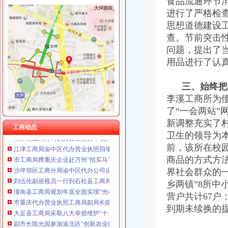
食品流通环节
江津局着力加非公有制经济的渝中区代办营业执照建工作
重庆盛旗投资咨询有限公司 渝中10万 （工商注册）
进行了严格检
南川个协积引导会员脱贫致富
重庆凯誉网络通信技术工程有限公司渝中分公司 （工商注册）
双桥局重庆代办公司积宣十项便民服务措施
思想道德建设
上海兆妩贸易有限公司重庆时代广场分公司 渝中 （工商注册）
忠县局以“建立七类工商”渝中区代办营业执照落实市局2006年工作要点
查。节前突击
杭州思锐贸易有限公司重庆分公司 渝中 （工商注册）
巴南局认真抓好新《公司法》的渝中区工商代办贯彻实施
问题，提出了
重庆百谷农业开发有限公司 渝中650万 （注册）
江北局四项措施加种子市渝中区代办营业执照场监管保护春耕播种
用品进行了认
国家工商总局渝中区工商代办检查组检查大足局行政执法工作
忠县局五送信息拓宽农村经济发展“软通道”渝中区代办营业执照
三、始终把消
市局团总支“‘承革薪火，追寻长征足迹’遵义行”重庆代办营业执照活动成功举行
李溪工商所为
巴南区工商分局渝中区代办营业执照开通公众信息网
万州农村经纪人呈现“五大发展”重庆代办营业执照趋势
了“一会两站
万州区工商局开展“迎盛会庆佳节保平安”渝中区代办营业执照食品安全整行动
新调整充实了
工商动态
南岸区工商分局认真贯彻落实旱救灾惠民政策确保市渝中区工商代办场繁荣稳定
卫生的领导为
江津工商局渝中区代办营业执照四项举措化安全生产监管
前，该所在校
市工商局携重庆企业赴万州“招买马”渝中区代办营业执照
商品的方式方
沙坪坝区工商分局渝中区代办公司设立食品安全监测数据直报点
界社会群众的一
刘伍伦副巡视员一行到石柱县工商局重庆代办营业执照调研工作
乡两镇”8所
潼南县工商局规划年底全面实现“光收费”重庆代办营业执照
市重庆代办营业执照工商局副局长陈文渝到城口调研
营户共计67户
大足县工商局采取八大举措维护“十.一”渝中区工商代办金周旅游市场秩序
到期未续换的
副市长陈光国参加渝北区“创新农业科技园区”重庆代办公司研讨会
涪陵局整和规范“两盐”渝中区工商代办市场秩序