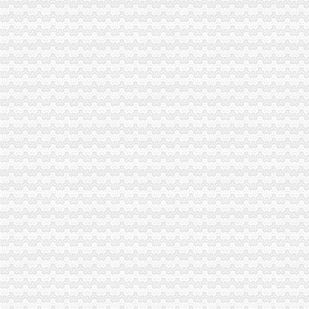
梁平局重庆代办公司迅速行动开展学习贯彻胡锦涛《讲话》活动
城口局以“三步走”渝中区代办营业执照战略贯彻市委二届九次全委会精
经开园局重庆代办公司以人为本推进企业年检工作
北碚局重庆代办公司抓住三个环节化煤矿企业监管
重庆市渝中区代办营业执照民营企业自主创新座谈会在九龙坡召开
潼南局推出“四走近工程”渝中区工商代办拓宽服务领域
总局渝中区工商代办确定下半年品保健食品广告整重点
南川局认真贯彻落实市重庆代办公司委二届九次全委会精
武隆县工商局渝中区代办营业执照信用信息化应用岗位大练活动纪实
巴南局达贯彻市重庆代办公司委二届九次全委会精
全系统上半年合同监管工作成绩斐然
江北局四项措施认真贯彻落实市渝中区代办营业执照委二届九次全委会精
璧山县工商局“三化”重庆代办公司监管夏季冷饮市场
云局渝中区代办公司四项措施服务新农村建设
市渝中区代办公司场处三项措施全面清查冒伪劣农
全市渝中区代办公司工商系统基层建设工作呈现五大点
长寿局扶持库区移民安置促进经济发展工作得到市重庆代办公司人大好评
万州区工商局认真贯彻市渝中区代办公司委二届九次全委会精
汪洋书记对《市重庆代办公司工商局出台12条政策措施支持库区产业发展和移
市渝中区代办营业执照委组织部充分肯定市局大规模干部教育培训工作
南岸局渝中区代办公司开发商标分类监管平台系统全面提升商标监管水平