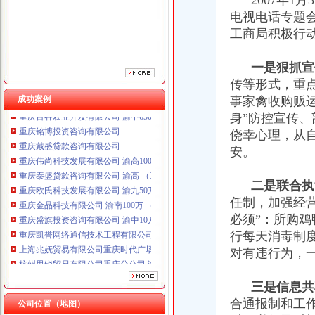
2007年1月
电视电话专题
工商局积极行
一是狠抓宣
传等形式，重
成功案例
事家禽收购贩
身”防控宣传
重庆铭博投资咨询有限公司
侥幸心理，从
重庆戴盛贷款咨询有限公司
重庆伟尚科技发展有限公司 渝高100万 （工商注册）
安。
重庆泰盛贷款咨询有限公司 渝高 （工商注册）
重庆欧氏科技发展有限公司 渝九50万 （进出口权）
二是联合执
重庆金品科技有限公司 渝南100万 （进出口权）
任制，加强经
重庆盛旗投资咨询有限公司 渝中10万 （工商注册）
必须”：所购
重庆凯誉网络通信技术工程有限公司渝中分公司 （工商注册）
行每天消毒制
上海兆妩贸易有限公司重庆时代广场分公司 渝中 （工商注册）
对有违行为，
杭州思锐贸易有限公司重庆分公司 渝中 （工商注册）
重庆百谷农业开发有限公司 渝中650万 （注册）
重庆铭博投资咨询有限公司
三是信息共
重庆戴盛贷款咨询有限公司
合通报制和工
公司位置（地图）
重庆伟尚科技发展有限公司 渝高100万 （工商注册）