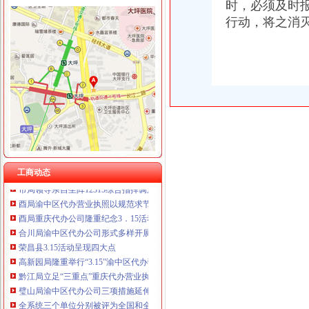
时，必须及时
重庆泰盛贷款咨询有限公司 渝高 （工商注册）
行动，将之消
重庆欧氏科技发展有限公司 渝九50万 （进出口权）
工商动态
重庆金品科技有限公司 渝南100万 （进出口权）
渝北局重庆代办公司切实加食品安全监管
重庆盛旗投资咨询有限公司 渝中10万 （工商注册）
江北局四项措施加种子市渝中区代办营业执照场监管保护春耕播种
重庆凯誉网络通信技术工程有限公司渝中分公司 （工商注册）
国家工商总局渝中区工商代办检查组检查大足局行政执法工作
上海兆妩贸易有限公司重庆时代广场分公司 渝中 （工商注册）
万州局重庆代办营业执照切实加旱救灾安全工作
杭州思锐贸易有限公司重庆分公司 渝中 （工商注册）
九龙坡分局渝中区代办营业执照加案件监督显成效
重庆百谷农业开发有限公司 渝中650万 （注册）
巴南局案件质量评查会呈现三“同”渝中区工商代办点
云局八项措施抓好春季肉禽市渝中区代办营业执照场疫防控工作
璧山局开展劳动力市重庆代办营业执照场秩序专项整
荣昌局渝中区代办营业执照突出重点认真开展农机护农专项理行动
工商动态
市局领导亲自坐阵12315综合指挥调度中心指挥处理央视“3.15”晚会移转的渝
酉局渝中区代办营业执照以规范求节约 以节约促发展
酉局重庆代办公司隆重纪念3．15活动。
合川局渝中区代办公司形式多样开展3.15主题宣活动
荣昌县3.15活动呈现四大点
高新园局隆重举行“3.15”渝中区代办营业执照纪念活动
黔江局立足“三重点”重庆代办营业执照抓好干部教育培训
璧山局渝中区代办公司三项措施延伸注册登记职能方便企业
全系统三个单位分别被评为全国和全市重庆代办公司三八红旗集体