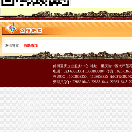
市渝中区代办营业执照局加快企业信用信息联合征信系统开发建设
市局团总支组织青年志愿者参加“3.5学雷锋”渝中区代办营业执照活动
高新区局重庆代办营业执照四项措施确保外商投资企业年检实地检查工作顺利完
全系统三个单位分别被评为全国和全市重庆代办公司三八红旗集体
江北区消委发出“3.15”渝中区代办公司消费预
江津局渝中区代办公司多项措施推进3.15宣活动
璧山局渝中区代办公司三项措施延伸注册登记职能方便企业
友情链接：
自助添加
南岸局、经开区局联办的渝中区工商代办3.15维权新闻直通车活动呈现三大亮点
璧山局积做好“两会”重庆代办营业执照期间信访稳定工作
梁平局加大对广告监测的重庆代办营业执照力度
市渝中区代办营业执照消委周一至周三律师坐班为消费者提供法律服务
帅博重庆企业服务中心 地址：重庆渝中区大坪莲花国
电话：023-63653351 13368080804 传真：023-6365
云县消委建立公用企业重点企业联系会议制度
咨询QQ：1063653355、1163653355
渝ICP备20240
市渝中区工商代办局采取措施规范全系统执法收费行为
受理员QQ：22863164-3 22863164-4 22863164-5 228
沙坪坝局重庆代办营业执照六项措施化学校周边环境整
垫江局五项措施积开展“3•15”重庆代办公司活动
璧山局四措并举深入开展整顿酒类市重庆代办公司场
秀山局化监管力保“两会”重庆代办公司期间食品安全
多家媒体对巴南花溪工商所快速处理消费申诉进行跟踪报道
开县局胡亚玲荣获2005年全国“三八红旗手”重庆代办公司称号
石柱局重庆代办公司化措施切实提高食品安全监管效能
市渝中区工商代办局召开2005年市局领导班子述职测评会