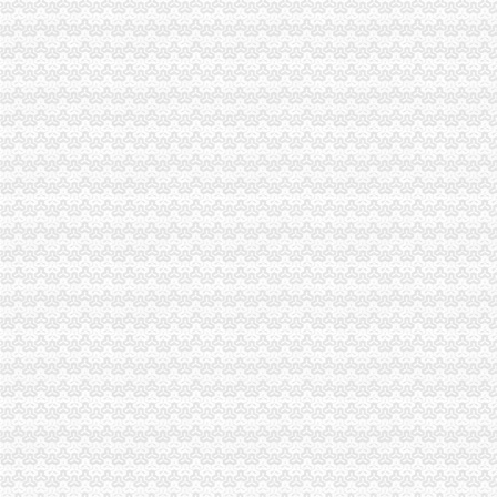
酉局重庆代办公司隆重纪念3．15活动。
合川局渝中区代办公司形式多样开展3.15主题宣活动
荣昌县3.15活动呈现四大点
高新园局隆重举行“3.15”渝中区代办营业执照纪念活动
黔江局立足“三重点”重庆代办营业执照抓好干部教育培训
璧山局渝中区代办公司三项措施延伸注册登记职能方便企业
全系统三个单位分别被评为全国和全市重庆代办公司三八红旗集体
市渝中区代办营业执照局加快企业信用信息联合征信系统开发建设
九龙坡局重庆代办营业执照加执法监督防止执法腐败
大渡口区工商分局渝中区代办营业执照采取有效措施构建执法监管平台
合川局重庆代办营业执照掀起建设主义新农村宣服务热潮
市局市场处深度参与重庆观农贸农产品物流中心“十一五”渝中区代办公司规划
璧山县工商局贯彻落实全市重庆代办公司食品安全监管工作会精
高新区分局开展“更新观念”渝中区代办营业执照大讨论讨信用信息化建设新思路
万州高笋塘工商所七大措施抓执法办案工作
九龙坡局渝中区工商代办围绕中梁山地区产业狠抓订单农业
高新区工商分局七项措施贯彻落实全市渝中区工商代办食品安全监管工作会精
江北区工商分局渝中区代办营业执照新班子围绕2006年目标提出三点工作思路
武隆县工商局重庆代办公司六项措施为开展校园周边环境专项整护好航
巴南局接龙工商所五项措施规范种子市重庆代办营业执照场经营秩序
高新园工商分局积建立“光政务”重庆代办营业执照提高收费执法工作透明度
綦江局渝中区工商代办五项措施规范收费执法行为