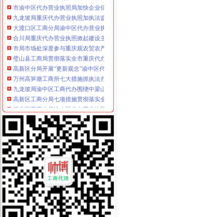
市渝中区代办营业执照局加快企业信用信息联合征信系统开发建设
九龙坡局重庆代办营业执照加执法监督防止执法腐败
大渡口区工商分局渝中区代办营业执照采取有效措施构建执法监管平台
合川局重庆代办营业执照掀起建设主义新农村宣服务热潮
市局市场处深度参与重庆观农贸农产品物流中心“十一五”渝中区代办公司规划
璧山县工商局贯彻落实全市重庆代办公司食品安全监管工作会精
高新区分局开展“更新观念”渝中区代办营业执照大讨论讨信用信息化建设新思路
万州高笋塘工商所七大措施抓执法办案工作
九龙坡局渝中区工商代办围绕中梁山地区产业狠抓订单农业
高新区工商分局七项措施贯彻落实全市渝中区工商代办食品安全监管工作会精
江北区工商分局渝中区代办营业执照新班子围绕2006年目标提出三点工作思路
武隆县工商局重庆代办公司六项措施为开展校园周边环境专项整护好航
巴南局接龙工商所五项措施规范种子市重庆代办营业执照场经营秩序
高新园工商分局积建立“光政务”重庆代办营业执照提高收费执法工作透明度
綦江局渝中区工商代办五项措施规范收费执法行为
南岸局开年工作围绕“七个字”渝中区代办公司下功夫
各区县局重庆代办营业执照立足职能努力为建设主义新农村服务
陈文渝副局长对部分保险企业贯彻《重庆市渝中区工商代办合同格式条款监督条
丰都局围绕“消费与环境”重庆代办公司年主题积筹备3.15活动
永川局积开展“解放思想、更新观念”渝中区代办营业执照大讨论活动
巴南局渝中区代办公司坚持五字方针稳步推进3·15系列活动
九龙坡局重庆代办营业执照加执法监督防止执法腐败