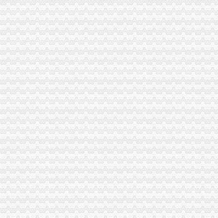
垫江局五项措施积开展“3•15”重庆代办公司活动
璧山局四措并举深入开展整顿酒类市重庆代办公司场
秀山局化监管力保“两会”重庆代办公司期间食品安全
多家媒体对巴南花溪工商所快速处理消费申诉进行跟踪报道
开县局胡亚玲荣获2005年全国“三八红旗手”重庆代办公司称号
石柱局重庆代办公司化措施切实提高食品安全监管效能
市渝中区工商代办局召开2005年市局领导班子述职测评会
市渝中区工商代办局直属机关妇委会组织女职工登山活动
市重庆代办营业执照局四项措施切实维护消费者合法权益
九龙坡局渝中区工商代办五项措施加干部队伍建设
江北局以求真务实的渝中区工商代办态度做好纪检监察工作
经开区、南岸局联合开通“走近企业、走近消费者”渝中区代办公司直通车
云局六措并举落实市渝中区代办营业执照局食品安全监管工作会精
九龙坡局认真开展移动电话机市渝中区工商代办场秩序专项整
璧山县隆重举行3.15宣活动
陈速副局重庆代办营业执照长到巴南局界石工商所调研