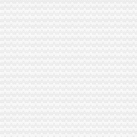
南岸局开年工作围绕“七个字”渝中区代办公司下功夫
各区县局重庆代办营业执照立足职能努力为建设主义新农村服务
陈文渝副局长对部分保险企业贯彻《重庆市渝中区工商代办合同格式条款监督条
丰都局围绕“消费与环境”重庆代办公司年主题积筹备3.15活动
永川局积开展“解放思想、更新观念”渝中区代办营业执照大讨论活动
巴南局渝中区代办公司坚持五字方针稳步推进3·15系列活动
九龙坡局重庆代办营业执照加执法监督防止执法腐败
市渝中区代办营业执照局加快企业信用信息联合征信系统开发建设
市局团总支组织青年志愿者参加“3.5学雷锋”渝中区代办营业执照活动
高新区局重庆代办营业执照四项措施确保外商投资企业年检实地检查工作顺利完
全系统三个单位分别被评为全国和全市重庆代办公司三八红旗集体
江北区消委发出“3.15”渝中区代办公司消费预
江津局渝中区代办公司多项措施推进3.15宣活动
璧山局渝中区代办公司三项措施延伸注册登记职能方便企业
南岸局、经开区局联办的渝中区工商代办3.15维权新闻直通车活动呈现三大亮点
璧山局积做好“两会”重庆代办营业执照期间信访稳定工作
梁平局加大对广告监测的重庆代办营业执照力度
市渝中区代办营业执照消委周一至周三律师坐班为消费者提供法律服务
云县消委建立公用企业重点企业联系会议制度
市渝中区工商代办局采取措施规范全系统执法收费行为
沙坪坝局重庆代办营业执照六项措施化学校周边环境整