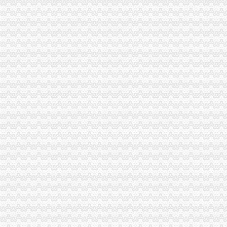
江北局以求真务实的渝中区工商代办态度做好纪检监察工作
经开区、南岸局联合开通“走近企业、走近消费者”渝中区代办公司直通车
云局六措并举落实市渝中区代办营业执照局食品安全监管工作会精
九龙坡局认真开展移动电话机市渝中区工商代办场秩序专项整
璧山县隆重举行3.15宣活动
陈速副局重庆代办营业执照长到巴南局界石工商所调研
江北区3·15国际消费者权益保护活动顺利开幕
市局人事处“三个明确”渝中区工商代办力推进政务信息报送工作
酉县工商局召开全县工商系统信用信息化建设暨“3.30”渝中区工商代办任务动员
周朝东局渝中区工商代办长专门就巴南局花溪工商所圆满解决一消费者申诉作出
沙区分局突出三个重点认真落实全市重庆代办公司信用信息化建设工作会议精
国家工商总局个体司在市渝中区代办营业执照局召开专题调研会
巫山局渝中区工商代办三管齐下多渠道维护消费者合法权益
吴家农副市长、周朝东局长相继对市局外资处撰写的渝中区工商代办《2005外
武隆局渝中区代办公司再掀解放思想更新观念大讨论热潮
重庆电视台、渝中区代办营业执照重庆晨报现场采访渝北局调解消费纠纷
市渝中区代办公司局领导班子受到普遍好评
全市重庆代办营业执照工商系统组织人事信息化建设工作进入冲刺阶段
大足局渝中区代办营业执照采取七大举措深入开展食品安全监管工作