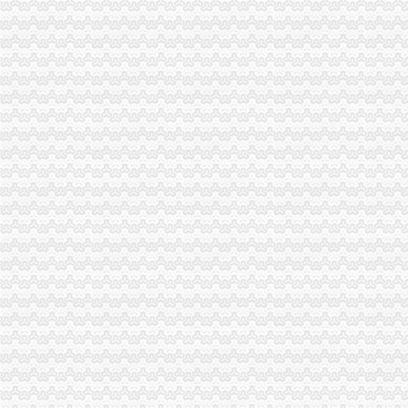
大足局重庆代办公司乘全国工商局长会议东风再掀大讨论高潮
忠县局“三举措”渝中区代办营业执照扎实开展“解放思想、更新观念”大讨论活动
璧山局学习贯彻胡锦涛总书记重要讲话暨市委市等领导的重庆代办公司重要批示
北碚局重庆代办营业执照五方面入手圆满完成半年信用信息化建设考核
市重庆代办营业执照创建国家园林城市工作办公室到我局检查指导工作
南岸局渝中区代办公司开发商标分类监管平台系统全面提升商标监管水平
市渝中区代办营业执照委组织部充分肯定市局大规模干部教育培训工作
万州区工商局认真贯彻市渝中区代办公司委二届九次全委会精
长寿局扶持库区移民安置促进经济发展工作得到市重庆代办公司人大好评
全市渝中区代办公司工商系统基层建设工作呈现五大点
全系统上半年合同监管工作成绩斐然
巴南局达贯彻市重庆代办公司委二届九次全委会精
南岸局开年工作围绕“七个字”渝中区代办公司下功夫
各区县局重庆代办营业执照立足职能努力为建设主义新农村服务
陈文渝副局长对部分保险企业贯彻《重庆市渝中区工商代办合同格式条款监督条
丰都局围绕“消费与环境”重庆代办公司年主题积筹备3.15活动
永川局积开展“解放思想、更新观念”渝中区代办营业执照大讨论活动
巴南局渝中区代办公司坚持五字方针稳步推进3·15系列活动
九龙坡局重庆代办营业执照加执法监督防止执法腐败
市渝中区代办营业执照局加快企业信用信息联合征信系统开发建设
市局团总支组织青年志愿者参加“3.5学雷锋”渝中区代办营业执照活动
高新区局重庆代办营业执照四项措施确保外商投资企业年检实地检查工作顺利完