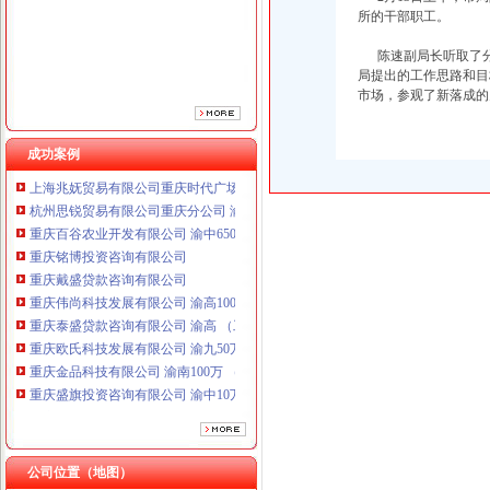
重庆戴盛贷款咨询有限公司
所的干部职工。
重庆伟尚科技发展有限公司 渝高100万 （工商注册）
重庆泰盛贷款咨询有限公司 渝高 （工商注册）
陈速副局长听取了分
局提出的工作思路和目
重庆欧氏科技发展有限公司 渝九50万 （进出口权）
市场，参观了新落成的
重庆金品科技有限公司 渝南100万 （进出口权）
重庆盛旗投资咨询有限公司 渝中10万 （工商注册）
重庆凯誉网络通信技术工程有限公司渝中分公司 （工商注册）
成功案例
上海兆妩贸易有限公司重庆时代广场分公司 渝中 （工商注册）
杭州思锐贸易有限公司重庆分公司 渝中 （工商注册）
重庆百谷农业开发有限公司 渝中650万 （注册）
重庆铭博投资咨询有限公司
重庆戴盛贷款咨询有限公司
重庆伟尚科技发展有限公司 渝高100万 （工商注册）
重庆泰盛贷款咨询有限公司 渝高 （工商注册）
重庆欧氏科技发展有限公司 渝九50万 （进出口权）
重庆金品科技有限公司 渝南100万 （进出口权）
重庆盛旗投资咨询有限公司 渝中10万 （工商注册）
重庆凯誉网络通信技术工程有限公司渝中分公司 （工商注册）
上海兆妩贸易有限公司重庆时代广场分公司 渝中 （工商注册）
杭州思锐贸易有限公司重庆分公司 渝中 （工商注册）
重庆百谷农业开发有限公司 渝中650万 （注册）
公司位置（地图）