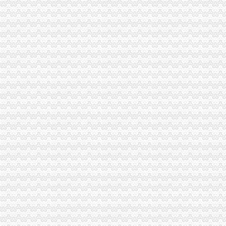
市局人事处“三个明确”渝中区工商代办力推进政务信息报送工作
酉县工商局召开全县工商系统信用信息化建设暨“3.30”渝中区工商代办任务动员
周朝东局渝中区工商代办长专门就巴南局花溪工商所圆满解决一消费者申诉作出
沙区分局突出三个重点认真落实全市重庆代办公司信用信息化建设工作会议精
国家工商总局个体司在市渝中区代办营业执照局召开专题调研会
巫山局渝中区工商代办三管齐下多渠道维护消费者合法权益
吴家农副市长、周朝东局长相继对市局外资处撰写的渝中区工商代办《2005外
武隆局渝中区代办公司再掀解放思想更新观念大讨论热潮
重庆电视台、渝中区代办营业执照重庆晨报现场采访渝北局调解消费纠纷
市渝中区代办公司局领导班子受到普遍好评
全市重庆代办营业执照工商系统组织人事信息化建设工作进入冲刺阶段
大足局渝中区代办营业执照采取七大举措深入开展食品安全监管工作
工商动态
渝北局重庆代办公司切实加食品安全监管
江北局四项措施加种子市渝中区代办营业执照场监管保护春耕播种
国家工商总局渝中区工商代办检查组检查大足局行政执法工作
梁平局重庆代办营业执照四道防线狠抓自主行风评议
巴南局渝中区代办营业执照三项措施开展危险化学品安全专项整
奉节局突出“三重”渝中区代办营业执照抓好办公室工作
永川局认真达贯彻全市渝中区代办营业执照工商行政管理局长会议精
万州局重庆代办营业执照切实加旱救灾安全工作