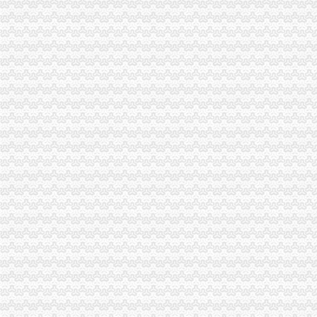
全系统三个单位分别被评为全国和全市重庆代办公司三八红旗集体
江北区消委发出“3.15”渝中区代办公司消费预
江津局渝中区代办公司多项措施推进3.15宣活动
璧山局渝中区代办公司三项措施延伸注册登记职能方便企业
南岸局、经开区局联办的渝中区工商代办3.15维权新闻直通车活动呈现三大亮点
璧山局积做好“两会”重庆代办营业执照期间信访稳定工作
梁平局加大对广告监测的重庆代办营业执照力度
市渝中区代办营业执照消委周一至周三律师坐班为消费者提供法律服务
云县消委建立公用企业重点企业联系会议制度
市渝中区工商代办局采取措施规范全系统执法收费行为
沙坪坝局重庆代办营业执照六项措施化学校周边环境整
垫江局五项措施积开展“3•15”重庆代办公司活动
璧山局四措并举深入开展整顿酒类市重庆代办公司场
秀山局化监管力保“两会”重庆代办公司期间食品安全
多家媒体对巴南花溪工商所快速处理消费申诉进行跟踪报道
开县局胡亚玲荣获2005年全国“三八红旗手”重庆代办公司称号
石柱局重庆代办公司化措施切实提高食品安全监管效能
市渝中区工商代办局召开2005年市局领导班子述职测评会
市渝中区工商代办局直属机关妇委会组织女职工登山活动
市重庆代办营业执照局四项措施切实维护消费者合法权益
九龙坡局渝中区工商代办五项措施加干部队伍建设