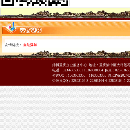
市渝中区代办营业执照消委周一至周三律师坐班为消费者提供法律服务
云县消委建立公用企业重点企业联系会议制度
市渝中区工商代办局采取措施规范全系统执法收费行为
沙坪坝局重庆代办营业执照六项措施化学校周边环境整
垫江局五项措施积开展“3•15”重庆代办公司活动
璧山局四措并举深入开展整顿酒类市重庆代办公司场
秀山局化监管力保“两会”重庆代办公司期间食品安全
友情链接：
自助添加
多家媒体对巴南花溪工商所快速处理消费申诉进行跟踪报道
开县局胡亚玲荣获2005年全国“三八红旗手”重庆代办公司称号
石柱局重庆代办公司化措施切实提高食品安全监管效能
市渝中区工商代办局召开2005年市局领导班子述职测评会
帅博重庆企业服务中心 地址：重庆渝中区大坪莲花国
电话：023-63653351 13368080804 传真：023-6365
市渝中区工商代办局直属机关妇委会组织女职工登山活动
咨询QQ：1063653355、1163653355
渝ICP备20240
市重庆代办营业执照局四项措施切实维护消费者合法权益
受理员QQ：22863164-3 22863164-4 22863164-5 228
九龙坡局渝中区工商代办五项措施加干部队伍建设
江北局以求真务实的渝中区工商代办态度做好纪检监察工作
经开区、南岸局联合开通“走近企业、走近消费者”渝中区代办公司直通车
云局六措并举落实市渝中区代办营业执照局食品安全监管工作会精
九龙坡局认真开展移动电话机市渝中区工商代办场秩序专项整
璧山县隆重举行3.15宣活动
陈速副局重庆代办营业执照长到巴南局界石工商所调研
江北区3·15国际消费者权益保护活动顺利开幕