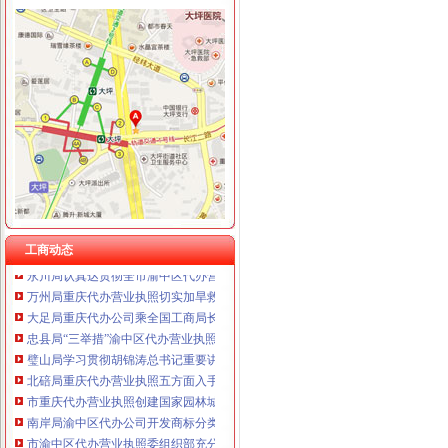
工商动态
渝北局重庆代办公司切实加食品安全监管
江北局四项措施加种子市渝中区代办营业执照场监管保护春耕播种
国家工商总局渝中区工商代办检查组检查大足局行政执法工作
梁平局重庆代办营业执照四道防线狠抓自主行风评议
巴南局渝中区代办营业执照三项措施开展危险化学品安全专项整
奉节局突出“三重”渝中区代办营业执照抓好办公室工作
工商动态
永川局认真达贯彻全市渝中区代办营业执照工商行政管理局长会议精
万州局重庆代办营业执照切实加旱救灾安全工作
大足局重庆代办公司乘全国工商局长会议东风再掀大讨论高潮
忠县局“三举措”渝中区代办营业执照扎实开展“解放思想、更新观念”大讨论活动
璧山局学习贯彻胡锦涛总书记重要讲话暨市委市等领导的重庆代办公司重要批示
北碚局重庆代办营业执照五方面入手圆满完成半年信用信息化建设考核
市重庆代办营业执照创建国家园林城市工作办公室到我局检查指导工作
南岸局渝中区代办公司开发商标分类监管平台系统全面提升商标监管水平
市渝中区代办营业执照委组织部充分肯定市局大规模干部教育培训工作