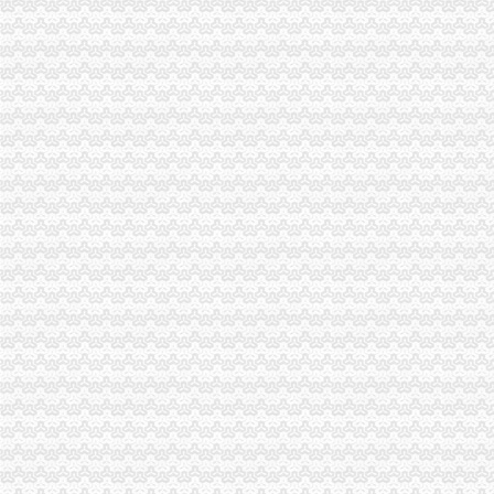
巫山局渝中区工商代办三管齐下多渠道维护消费者合法权益
吴家农副市长、周朝东局长相继对市局外资处撰写的渝中区工商代办《2005外
武隆局渝中区代办公司再掀解放思想更新观念大讨论热潮
重庆电视台、渝中区代办营业执照重庆晨报现场采访渝北局调解消费纠纷
市渝中区代办公司局领导班子受到普遍好评
全市重庆代办营业执照工商系统组织人事信息化建设工作进入冲刺阶段
大足局渝中区代办营业执照采取七大举措深入开展食品安全监管工作
巴南局渝中区代办营业执照扎实开展种子留样备查工作
奉节县工商局渝中区工商代办突出主题精心谋划3.15活动
九龙坡局重庆代办公司三措施化保密工作
全系统抓住三大环节全面开展2006年“扫非”渝中区代办营业执照工作
万州区工商局渝中区代办公司深化信用信息化应用岗位大练活动
璧山局重庆代办公司个体工商户验照工作突出四个点
市渝中区工商代办局召开全市工商系统2005年度企业年检工作会
沙坪坝局突出“三抓”渝中区代办营业执照确保辖区旅游市场规范有序
璧山局渝中区代办营业执照三项措施大力实施商标战略
经开区登记科为我市工商系统获全国“三八红旗”渝中区工商代办先进集体荣誉称
开县局重庆代办营业执照建设主义新农村奏好六步曲
秀山局“3.15”重庆代办公司活动有序开展