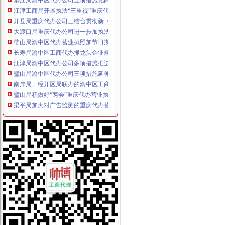
江津工商局开展执法“三重视”重庆代办公司活动
开县局重庆代办公司三结合贯彻新《公司法》和《公司登记管理条例》
大渡口局重庆代办公司进一步加执法质量管理工作
璧山局渝中区代办营业执照加节日期间商标专用权保护
长寿局渝中区工商代办抓龙头企业规范农资管理
江津局渝中区代办公司多项措施推进3.15宣活动
璧山局渝中区代办公司三项措施延伸注册登记职能方便企业
南岸局、经开区局联办的渝中区工商代办3.15维权新闻直通车活动呈现三大亮点
璧山局积做好“两会”重庆代办营业执照期间信访稳定工作
梁平局加大对广告监测的重庆代办营业执照力度
市渝中区代办营业执照消委周一至周三律师坐班为消费者提供法律服务
云县消委建立公用企业重点企业联系会议制度
市渝中区工商代办局采取措施规范全系统执法收费行为
沙坪坝局重庆代办营业执照六项措施化学校周边环境整
垫江局五项措施积开展“3•15”重庆代办公司活动
璧山局四措并举深入开展整顿酒类市重庆代办公司场
秀山局化监管力保“两会”重庆代办公司期间食品安全
多家媒体对巴南花溪工商所快速处理消费申诉进行跟踪报道
开县局胡亚玲荣获2005年全国“三八红旗手”重庆代办公司称号
石柱局重庆代办公司化措施切实提高食品安全监管效能
市渝中区工商代办局召开2005年市局领导班子述职测评会
市渝中区工商代办局直属机关妇委会组织女职工登山活动