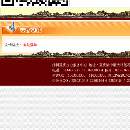
市重庆代办营业执照局四项措施切实维护消费者合法权益
九龙坡局渝中区工商代办五项措施加干部队伍建设
江北局以求真务实的渝中区工商代办态度做好纪检监察工作
经开区、南岸局联合开通“走近企业、走近消费者”渝中区代办公司直通车
云局六措并举落实市渝中区代办营业执照局食品安全监管工作会精
九龙坡局认真开展移动电话机市渝中区工商代办场秩序专项整
璧山县隆重举行3.15宣活动
友情链接：
自助添加
陈速副局重庆代办营业执照长到巴南局界石工商所调研
江北区3·15国际消费者权益保护活动顺利开幕
市局人事处“三个明确”渝中区工商代办力推进政务信息报送工作
帅博重庆企业服务中心 地址：重庆渝中区大坪莲花国
酉县工商局召开全县工商系统信用信息化建设暨“3.30”渝中区工商代办任务动员
电话：023-63653351 13368080804 传真：023-6365
周朝东局渝中区工商代办长专门就巴南局花溪工商所圆满解决一消费者申诉作出
咨询QQ：1063653355、1163653355
渝ICP备20240
沙区分局突出三个重点认真落实全市重庆代办公司信用信息化建设工作会议精
受理员QQ：22863164-3 22863164-4 22863164-5 228
国家工商总局个体司在市渝中区代办营业执照局召开专题调研会
巫山局渝中区工商代办三管齐下多渠道维护消费者合法权益
吴家农副市长、周朝东局长相继对市局外资处撰写的渝中区工商代办《2005外
武隆局渝中区代办公司再掀解放思想更新观念大讨论热潮
重庆电视台、渝中区代办营业执照重庆晨报现场采访渝北局调解消费纠纷
市渝中区代办公司局领导班子受到普遍好评
全市重庆代办营业执照工商系统组织人事信息化建设工作进入冲刺阶段
大足局渝中区代办营业执照采取七大举措深入开展食品安全监管工作