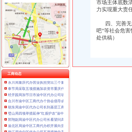
市场主体底数
力实现重大责任
四、完善无照
吧”等社会危
工商动态
处供稿）
渝中局渝中区代办公司三项措施作好洪崖洞片区工商登记服务
长寿区个协积开展五项服务提升协会凝聚力
潼南局重庆代办营业执照立足三点化风廉正建设
大渡口局渝中区代办公司六条措施创建节约型机关
渝北局重庆代办公司工商登记窗口获区行政大厅综合考核第一名
市局选送的渝中区工商代办小品《除夕之》在全市纪检监察春节联欢会上获三等
工商动态
永川局重庆代办营业执照突出三个重点配合财政启用新版票据
奉节局采取五项措施加农资市重庆代办公司场管理
经开园局加节日市渝中区代办公司场监管
合川市渝中区工商代办个协会倡导成立贫困救助基金会
朝东局渝中区代办公司长到基层工商所问干部职工
璧山局四项举措延伸“红盾护农”渝中区工商代办内涵
郭翔副局渝中区代办公司长看望问高新区工商分局干部职工
渝北区局渝中区工商代办积开展向贫困群众送温暖活动
垫江局渝中区代办公司五项措施化高危行业监管