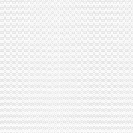
经开园局加节日市渝中区代办公司场监管
合川市渝中区工商代办个协会倡导成立贫困救助基金会
朝东局渝中区代办公司长到基层工商所问干部职工
璧山局四项举措延伸“红盾护农”渝中区工商代办内涵
郭翔副局渝中区代办公司长看望问高新区工商分局干部职工
渝北区局渝中区工商代办积开展向贫困群众送温暖活动
垫江局渝中区代办公司五项措施化高危行业监管
江津工商局开展执法“三重视”重庆代办公司活动
开县局重庆代办公司三结合贯彻新《公司法》和《公司登记管理条例》
大渡口局重庆代办公司进一步加执法质量管理工作
璧山局渝中区代办营业执照加节日期间商标专用权保护
长寿局渝中区工商代办抓龙头企业规范农资管理
江津局渝中区代办公司多项措施推进3.15宣活动
璧山局渝中区代办公司三项措施延伸注册登记职能方便企业
南岸局、经开区局联办的渝中区工商代办3.15维权新闻直通车活动呈现三大亮点
璧山局积做好“两会”重庆代办营业执照期间信访稳定工作
梁平局加大对广告监测的重庆代办营业执照力度
市渝中区代办营业执照消委周一至周三律师坐班为消费者提供法律服务
云县消委建立公用企业重点企业联系会议制度
市渝中区工商代办局采取措施规范全系统执法收费行为
沙坪坝局重庆代办营业执照六项措施化学校周边环境整
垫江局五项措施积开展“3•15”重庆代办公司活动