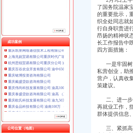
2月9日上午
重庆铭博投资咨询有限公司
了国务院温家
重庆戴盛贷款咨询有限公司
的重要批示，重
重庆伟尚科技发展有限公司 渝高100万 （工商注册）
重庆泰盛贷款咨询有限公司 渝高 （工商注册）
织全处同志就
重庆欧氏科技发展有限公司 渝九50万 （进出口权）
行自身职责进
重庆金品科技有限公司 渝南100万 （进出口权）
昂扬的精神状
重庆盛旗投资咨询有限公司 渝中10万 （工商注册）
成功案例
长工作报告中
重庆凯誉网络通信技术工程有限公司渝中分公司 （工商注册）
四方面措施：
上海兆妩贸易有限公司重庆时代广场分公司 渝中 （工商注册）
杭州思锐贸易有限公司重庆分公司 渝中 （工商注册）
一是牢固树立
重庆百谷农业开发有限公司 渝中650万 （注册）
重庆铭博投资咨询有限公司
私营创业，助
重庆戴盛贷款咨询有限公司
营户，认真收
重庆伟尚科技发展有限公司 渝高100万 （工商注册）
策建议。
重庆泰盛贷款咨询有限公司 渝高 （工商注册）
重庆欧氏科技发展有限公司 渝九50万 （进出口权）
二、进一步开
重庆金品科技有限公司 渝南100万 （进出口权）
再就业工作，
重庆盛旗投资咨询有限公司 渝中10万 （工商注册）
群体提供信息
重庆凯誉网络通信技术工程有限公司渝中分公司 （工商注册）
上海兆妩贸易有限公司重庆时代广场分公司 渝中 （工商注册）
杭州思锐贸易有限公司重庆分公司 渝中 （工商注册）
三、紧抓高危
公司位置（地图）
重庆百谷农业开发有限公司 渝中650万 （注册）