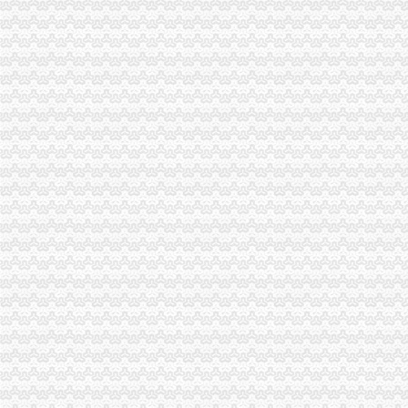
璧山局四措并举深入开展整顿酒类市重庆代办公司场
秀山局化监管力保“两会”重庆代办公司期间食品安全
多家媒体对巴南花溪工商所快速处理消费申诉进行跟踪报道
开县局胡亚玲荣获2005年全国“三八红旗手”重庆代办公司称号
石柱局重庆代办公司化措施切实提高食品安全监管效能
市渝中区工商代办局召开2005年市局领导班子述职测评会
市渝中区工商代办局直属机关妇委会组织女职工登山活动
市重庆代办营业执照局四项措施切实维护消费者合法权益
九龙坡局渝中区工商代办五项措施加干部队伍建设
江北局以求真务实的渝中区工商代办态度做好纪检监察工作
经开区、南岸局联合开通“走近企业、走近消费者”渝中区代办公司直通车
云局六措并举落实市渝中区代办营业执照局食品安全监管工作会精
九龙坡局认真开展移动电话机市渝中区工商代办场秩序专项整
璧山县隆重举行3.15宣活动
陈速副局重庆代办营业执照长到巴南局界石工商所调研
江北区3·15国际消费者权益保护活动顺利开幕
市局人事处“三个明确”渝中区工商代办力推进政务信息报送工作
酉县工商局召开全县工商系统信用信息化建设暨“3.30”渝中区工商代办任务动员
周朝东局渝中区工商代办长专门就巴南局花溪工商所圆满解决一消费者申诉作出
沙区分局突出三个重点认真落实全市重庆代办公司信用信息化建设工作会议精
国家工商总局个体司在市渝中区代办营业执照局召开专题调研会