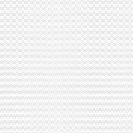
巴南局渝中区代办营业执照扎实开展种子留样备查工作
奉节县工商局渝中区工商代办突出主题精心谋划3.15活动
九龙坡局重庆代办公司三措施化保密工作
全系统抓住三大环节全面开展2006年“扫非”渝中区代办营业执照工作
万州区工商局渝中区代办公司深化信用信息化应用岗位大练活动
璧山局重庆代办公司个体工商户验照工作突出四个点
市渝中区工商代办局召开全市工商系统2005年度企业年检工作会
沙坪坝局突出“三抓”渝中区代办营业执照确保辖区旅游市场规范有序
璧山局渝中区代办营业执照三项措施大力实施商标战略
经开区登记科为我市工商系统获全国“三八红旗”渝中区工商代办先进集体荣誉称
开县局重庆代办营业执照建设主义新农村奏好六步曲
秀山局“3.15”重庆代办公司活动有序开展
工商动态
渝中局渝中区代办公司三项措施作好洪崖洞片区工商登记服务
长寿区个协积开展五项服务提升协会凝聚力
潼南局重庆代办营业执照立足三点化风廉正建设
大渡口局渝中区代办公司六条措施创建节约型机关
渝北局重庆代办公司工商登记窗口获区行政大厅综合考核第一名
市局选送的渝中区工商代办小品《除夕之》在全市纪检监察春节联欢会上获三等
永川局重庆代办营业执照突出三个重点配合财政启用新版票据
奉节局采取五项措施加农资市重庆代办公司场管理