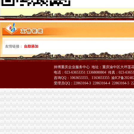
云县消委建立公用企业重点企业联系会议制度
市渝中区工商代办局采取措施规范全系统执法收费行为
沙坪坝局重庆代办营业执照六项措施化学校周边环境整
垫江局五项措施积开展“3•15”重庆代办公司活动
璧山局四措并举深入开展整顿酒类市重庆代办公司场
秀山局化监管力保“两会”重庆代办公司期间食品安全
多家媒体对巴南花溪工商所快速处理消费申诉进行跟踪报道
友情链接：
自助添加
开县局胡亚玲荣获2005年全国“三八红旗手”重庆代办公司称号
石柱局重庆代办公司化措施切实提高食品安全监管效能
市渝中区工商代办局召开2005年市局领导班子述职测评会
市渝中区工商代办局直属机关妇委会组织女职工登山活动
帅博重庆企业服务中心 地址：重庆渝中区大坪莲花国
市重庆代办营业执照局四项措施切实维护消费者合法权益
电话：023-63653351 13368080804 传真：023-6365
咨询QQ：1063653355、1163653355
渝ICP备20240
九龙坡局渝中区工商代办五项措施加干部队伍建设
受理员QQ：22863164-3 22863164-4 22863164-5 228
江北局以求真务实的渝中区工商代办态度做好纪检监察工作
经开区、南岸局联合开通“走近企业、走近消费者”渝中区代办公司直通车
云局六措并举落实市渝中区代办营业执照局食品安全监管工作会精
九龙坡局认真开展移动电话机市渝中区工商代办场秩序专项整
璧山县隆重举行3.15宣活动
陈速副局重庆代办营业执照长到巴南局界石工商所调研
江北区3·15国际消费者权益保护活动顺利开幕
市局人事处“三个明确”渝中区工商代办力推进政务信息报送工作