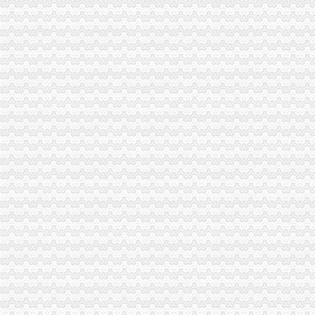
经开区、南岸局联合开通“走近企业、走近消费者”渝中区代办公司直通车
云局六措并举落实市渝中区代办营业执照局食品安全监管工作会精
九龙坡局认真开展移动电话机市渝中区工商代办场秩序专项整
璧山县隆重举行3.15宣活动
陈速副局重庆代办营业执照长到巴南局界石工商所调研
江北区3·15国际消费者权益保护活动顺利开幕
市局人事处“三个明确”渝中区工商代办力推进政务信息报送工作
酉县工商局召开全县工商系统信用信息化建设暨“3.30”渝中区工商代办任务动员
周朝东局渝中区工商代办长专门就巴南局花溪工商所圆满解决一消费者申诉作出
沙区分局突出三个重点认真落实全市重庆代办公司信用信息化建设工作会议精
国家工商总局个体司在市渝中区代办营业执照局召开专题调研会
巫山局渝中区工商代办三管齐下多渠道维护消费者合法权益
吴家农副市长、周朝东局长相继对市局外资处撰写的渝中区工商代办《2005外
武隆局渝中区代办公司再掀解放思想更新观念大讨论热潮
重庆电视台、渝中区代办营业执照重庆晨报现场采访渝北局调解消费纠纷
市渝中区代办公司局领导班子受到普遍好评
全市重庆代办营业执照工商系统组织人事信息化建设工作进入冲刺阶段