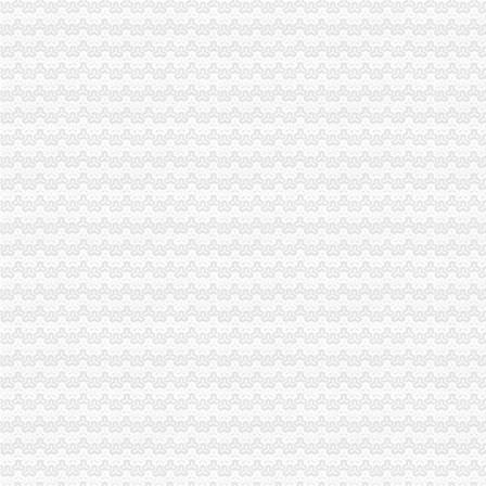
北碚局重庆代办营业执照五方面入手圆满完成半年信用信息化建设考核
市重庆代办营业执照创建国家园林城市工作办公室到我局检查指导工作
南岸局渝中区代办公司开发商标分类监管平台系统全面提升商标监管水平
市渝中区代办营业执照委组织部充分肯定市局大规模干部教育培训工作
万州区工商局认真贯彻市渝中区代办公司委二届九次全委会精
长寿局扶持库区移民安置促进经济发展工作得到市重庆代办公司人大好评
全市渝中区代办公司工商系统基层建设工作呈现五大点
全系统上半年合同监管工作成绩斐然
巴南局达贯彻市重庆代办公司委二届九次全委会精
綦江局渝中区工商代办五项措施规范收费执法行为
南岸局开年工作围绕“七个字”渝中区代办公司下功夫
各区县局重庆代办营业执照立足职能努力为建设主义新农村服务
陈文渝副局长对部分保险企业贯彻《重庆市渝中区工商代办合同格式条款监督条
丰都局围绕“消费与环境”重庆代办公司年主题积筹备3.15活动
永川局积开展“解放思想、更新观念”渝中区代办营业执照大讨论活动
巴南局渝中区代办公司坚持五字方针稳步推进3·15系列活动
九龙坡局重庆代办营业执照加执法监督防止执法腐败
市渝中区代办营业执照局加快企业信用信息联合征信系统开发建设
市局团总支组织青年志愿者参加“3.5学雷锋”渝中区代办营业执照活动
高新区局重庆代办营业执照四项措施确保外商投资企业年检实地检查工作顺利完
全系统三个单位分别被评为全国和全市重庆代办公司三八红旗集体