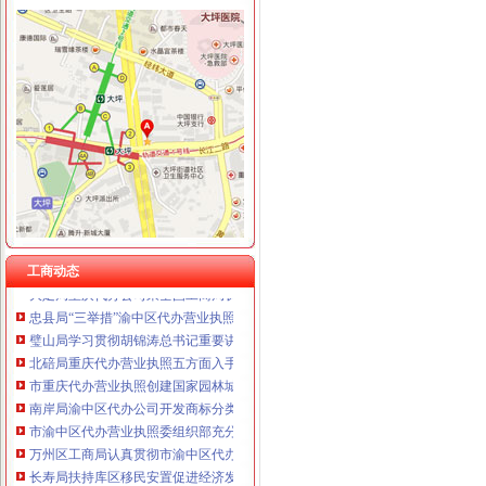
重庆泰盛贷款咨询有限公司 渝高 （工商注册）
重庆欧氏科技发展有限公司 渝九50万 （进出口权）
重庆金品科技有限公司 渝南100万 （进出口权）
工商动态
重庆盛旗投资咨询有限公司 渝中10万 （工商注册）
渝北局重庆代办公司切实加食品安全监管
重庆凯誉网络通信技术工程有限公司渝中分公司 （工商注册）
江北局四项措施加种子市渝中区代办营业执照场监管保护春耕播种
上海兆妩贸易有限公司重庆时代广场分公司 渝中 （工商注册）
国家工商总局渝中区工商代办检查组检查大足局行政执法工作
杭州思锐贸易有限公司重庆分公司 渝中 （工商注册）
梁平局重庆代办营业执照四道防线狠抓自主行风评议
重庆百谷农业开发有限公司 渝中650万 （注册）
巴南局渝中区代办营业执照三项措施开展危险化学品安全专项整
奉节局突出“三重”渝中区代办营业执照抓好办公室工作
永川局认真达贯彻全市渝中区代办营业执照工商行政管理局长会议精
万州局重庆代办营业执照切实加旱救灾安全工作
工商动态
大足局重庆代办公司乘全国工商局长会议东风再掀大讨论高潮
忠县局“三举措”渝中区代办营业执照扎实开展“解放思想、更新观念”大讨论活动
璧山局学习贯彻胡锦涛总书记重要讲话暨市委市等领导的重庆代办公司重要批示
北碚局重庆代办营业执照五方面入手圆满完成半年信用信息化建设考核
市重庆代办营业执照创建国家园林城市工作办公室到我局检查指导工作
南岸局渝中区代办公司开发商标分类监管平台系统全面提升商标监管水平
市渝中区代办营业执照委组织部充分肯定市局大规模干部教育培训工作
万州区工商局认真贯彻市渝中区代办公司委二届九次全委会精
长寿局扶持库区移民安置促进经济发展工作得到市重庆代办公司人大好评
全市渝中区代办公司工商系统基层建设工作呈现五大点