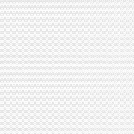
江北区消委发出“3.15”渝中区代办公司消费预
江津局渝中区代办公司多项措施推进3.15宣活动
璧山局渝中区代办公司三项措施延伸注册登记职能方便企业
南岸局、经开区局联办的渝中区工商代办3.15维权新闻直通车活动呈现三大亮点
璧山局积做好“两会”重庆代办营业执照期间信访稳定工作
梁平局加大对广告监测的重庆代办营业执照力度
市渝中区代办营业执照消委周一至周三律师坐班为消费者提供法律服务
云县消委建立公用企业重点企业联系会议制度
市渝中区工商代办局采取措施规范全系统执法收费行为
沙坪坝局重庆代办营业执照六项措施化学校周边环境整
垫江局五项措施积开展“3•15”重庆代办公司活动
璧山局四措并举深入开展整顿酒类市重庆代办公司场
秀山局化监管力保“两会”重庆代办公司期间食品安全
多家媒体对巴南花溪工商所快速处理消费申诉进行跟踪报道
开县局胡亚玲荣获2005年全国“三八红旗手”重庆代办公司称号
石柱局重庆代办公司化措施切实提高食品安全监管效能
市渝中区工商代办局召开2005年市局领导班子述职测评会
市渝中区工商代办局直属机关妇委会组织女职工登山活动
市重庆代办营业执照局四项措施切实维护消费者合法权益
九龙坡局渝中区工商代办五项措施加干部队伍建设
江北局以求真务实的渝中区工商代办态度做好纪检监察工作