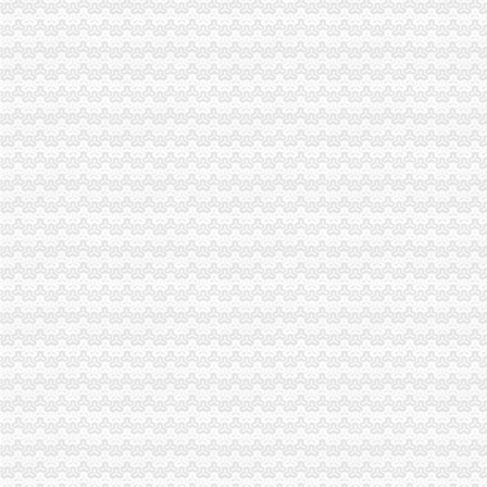
酉县工商局召开全县工商系统信用信息化建设暨“3.30”渝中区工商代办任务动员
周朝东局渝中区工商代办长专门就巴南局花溪工商所圆满解决一消费者申诉作出
沙区分局突出三个重点认真落实全市重庆代办公司信用信息化建设工作会议精
国家工商总局个体司在市渝中区代办营业执照局召开专题调研会
巫山局渝中区工商代办三管齐下多渠道维护消费者合法权益
吴家农副市长、周朝东局长相继对市局外资处撰写的渝中区工商代办《2005外
武隆局渝中区代办公司再掀解放思想更新观念大讨论热潮
重庆电视台、渝中区代办营业执照重庆晨报现场采访渝北局调解消费纠纷
市渝中区代办公司局领导班子受到普遍好评
全市重庆代办营业执照工商系统组织人事信息化建设工作进入冲刺阶段
工商动态
渝北局重庆代办公司切实加食品安全监管
江北局四项措施加种子市渝中区代办营业执照场监管保护春耕播种
国家工商总局渝中区工商代办检查组检查大足局行政执法工作
梁平局重庆代办营业执照四道防线狠抓自主行风评议
巴南局渝中区代办营业执照三项措施开展危险化学品安全专项整
奉节局突出“三重”渝中区代办营业执照抓好办公室工作
永川局认真达贯彻全市渝中区代办营业执照工商行政管理局长会议精
万州局重庆代办营业执照切实加旱救灾安全工作
大足局重庆代办公司乘全国工商局长会议东风再掀大讨论高潮
忠县局“三举措”渝中区代办营业执照扎实开展“解放思想、更新观念”大讨论活动
璧山局学习贯彻胡锦涛总书记重要讲话暨市委市等领导的重庆代办公司重要批示