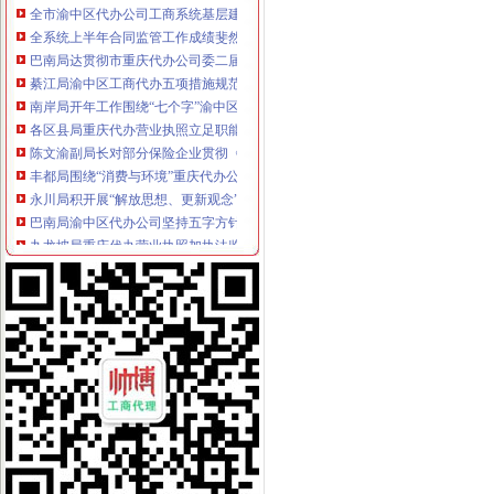
全系统上半年合同监管工作成绩斐然
巴南局达贯彻市重庆代办公司委二届九次全委会精
綦江局渝中区工商代办五项措施规范收费执法行为
南岸局开年工作围绕“七个字”渝中区代办公司下功夫
各区县局重庆代办营业执照立足职能努力为建设主义新农村服务
陈文渝副局长对部分保险企业贯彻《重庆市渝中区工商代办合同格式条款监督条
丰都局围绕“消费与环境”重庆代办公司年主题积筹备3.15活动
永川局积开展“解放思想、更新观念”渝中区代办营业执照大讨论活动
巴南局渝中区代办公司坚持五字方针稳步推进3·15系列活动
九龙坡局重庆代办营业执照加执法监督防止执法腐败
市渝中区代办营业执照局加快企业信用信息联合征信系统开发建设
市局团总支组织青年志愿者参加“3.5学雷锋”渝中区代办营业执照活动
高新区局重庆代办营业执照四项措施确保外商投资企业年检实地检查工作顺利完
全系统三个单位分别被评为全国和全市重庆代办公司三八红旗集体
江北区消委发出“3.15”渝中区代办公司消费预
江津局渝中区代办公司多项措施推进3.15宣活动
璧山局渝中区代办公司三项措施延伸注册登记职能方便企业
南岸局、经开区局联办的渝中区工商代办3.15维权新闻直通车活动呈现三大亮点
璧山局积做好“两会”重庆代办营业执照期间信访稳定工作
梁平局加大对广告监测的重庆代办营业执照力度
市渝中区代办营业执照消委周一至周三律师坐班为消费者提供法律服务