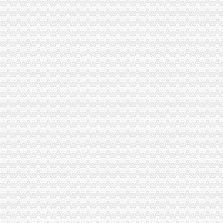
南岸局采取有力措施贯彻落实市重庆代办营业执照委二届九次全委会精
云局六项举措维护青蒿收购市重庆代办营业执照场秩序
九龙坡分局渝中区代办营业执照加案件监督显成效
全国工商行政管理局长会议定于7月20日-21日在我市重庆代办营业执照召开
合川局重庆代办营业执照签订责任书迎接3.30任务检查
经开区局重庆代办营业执照三项措施确保3.30工程质量
巫山局积开展五项检查优化“两考”渝中区代办营业执照环境
璧山局渝中区代办营业执照采取五项措施指导基层办案
南岸局五项措施加种子市重庆代办营业执照场监管
高新区工商分局七项措施贯彻落实全市渝中区工商代办食品安全监管工作会精
江北区工商分局渝中区代办营业执照新班子围绕2006年目标提出三点工作思路
武隆县工商局重庆代办公司六项措施为开展校园周边环境专项整护好航
巴南局接龙工商所五项措施规范种子市重庆代办营业执照场经营秩序
高新园工商分局积建立“光政务”重庆代办营业执照提高收费执法工作透明度
綦江局渝中区工商代办五项措施规范收费执法行为
南岸局开年工作围绕“七个字”渝中区代办公司下功夫
各区县局重庆代办营业执照立足职能努力为建设主义新农村服务
陈文渝副局长对部分保险企业贯彻《重庆市渝中区工商代办合同格式条款监督条
丰都局围绕“消费与环境”重庆代办公司年主题积筹备3.15活动
永川局积开展“解放思想、更新观念”渝中区代办营业执照大讨论活动
巴南局渝中区代办公司坚持五字方针稳步推进3·15系列活动