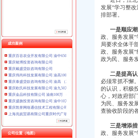
近日，江北区
重庆泰盛贷款咨询有限公司 渝高 （工商注册）
发展”学习整
重庆欧氏科技发展有限公司 渝九50万 （进出口权）
排部署。
重庆金品科技有限公司 渝南100万 （进出口权）
重庆盛旗投资咨询有限公司 渝中10万 （工商注册）
一是顺应潮
重庆凯誉网络通信技术工程有限公司渝中分公司 （工商注册）
政、服务发展”
上海兆妩贸易有限公司重庆时代广场分公司 渝中 （工商注册）
成功案例
局要求全体干
杭州思锐贸易有限公司重庆分公司 渝中 （工商注册）
重庆百谷农业开发有限公司 渝中650万 （注册）
政、服务发展”
重庆铭博投资咨询有限公司
政为民、服务
重庆戴盛贷款咨询有限公司
重庆伟尚科技发展有限公司 渝高100万 （工商注册）
二是提高认
重庆泰盛贷款咨询有限公司 渝高 （工商注册）
必须常抓不懈
重庆欧氏科技发展有限公司 渝九50万 （进出口权）
的认识，积极
重庆金品科技有限公司 渝南100万 （进出口权）
心，对政府部
重庆盛旗投资咨询有限公司 渝中10万 （工商注册）
重庆凯誉网络通信技术工程有限公司渝中分公司 （工商注册）
为民、服务发展
上海兆妩贸易有限公司重庆时代广场分公司 渝中 （工商注册）
查验收阶段的
杭州思锐贸易有限公司重庆分公司 渝中 （工商注册）
重庆百谷农业开发有限公司 渝中650万 （注册）
三是增添措
政、服务发展
公司位置（地图）