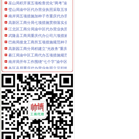
璧山局渝中区代办营业执照采取五项措施指导基层办案
南岸局五项措施加种子市重庆代办营业执照场监管
高新区工商分局七项措施贯彻落实全市渝中区工商代办食品安全监管工作会精
江北区工商分局渝中区代办营业执照新班子围绕2006年目标提出三点工作思路
武隆县工商局重庆代办公司六项措施为开展校园周边环境专项整护好航
巴南局接龙工商所五项措施规范种子市重庆代办营业执照场经营秩序
高新园工商分局积建立“光政务”重庆代办营业执照提高收费执法工作透明度
綦江局渝中区工商代办五项措施规范收费执法行为
南岸局开年工作围绕“七个字”渝中区代办公司下功夫
各区县局重庆代办营业执照立足职能努力为建设主义新农村服务
陈文渝副局长对部分保险企业贯彻《重庆市渝中区工商代办合同格式条款监督条
丰都局围绕“消费与环境”重庆代办公司年主题积筹备3.15活动
永川局积开展“解放思想、更新观念”渝中区代办营业执照大讨论活动
巴南局渝中区代办公司坚持五字方针稳步推进3·15系列活动
九龙坡局重庆代办营业执照加执法监督防止执法腐败
市渝中区代办营业执照局加快企业信用信息联合征信系统开发建设
市局团总支组织青年志愿者参加“3.5学雷锋”渝中区代办营业执照活动
高新区局重庆代办营业执照四项措施确保外商投资企业年检实地检查工作顺利完
全系统三个单位分别被评为全国和全市重庆代办公司三八红旗集体
江北区消委发出“3.15”渝中区代办公司消费预
江津局渝中区代办公司多项措施推进3.15宣活动