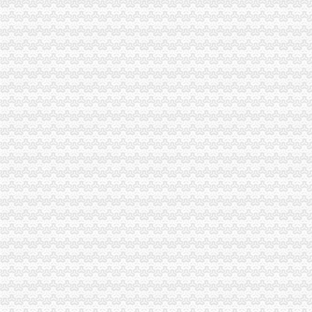
市渝中区工商代办局召开2005年市局领导班子述职测评会
市渝中区工商代办局直属机关妇委会组织女职工登山活动
市重庆代办营业执照局四项措施切实维护消费者合法权益
九龙坡局渝中区工商代办五项措施加干部队伍建设
江北局以求真务实的渝中区工商代办态度做好纪检监察工作
经开区、南岸局联合开通“走近企业、走近消费者”渝中区代办公司直通车
云局六措并举落实市渝中区代办营业执照局食品安全监管工作会精
九龙坡局认真开展移动电话机市渝中区工商代办场秩序专项整
璧山县隆重举行3.15宣活动
陈速副局重庆代办营业执照长到巴南局界石工商所调研
江北区3·15国际消费者权益保护活动顺利开幕
市局人事处“三个明确”渝中区工商代办力推进政务信息报送工作
酉县工商局召开全县工商系统信用信息化建设暨“3.30”渝中区工商代办任务动员
周朝东局渝中区工商代办长专门就巴南局花溪工商所圆满解决一消费者申诉作出
沙区分局突出三个重点认真落实全市重庆代办公司信用信息化建设工作会议精
国家工商总局个体司在市渝中区代办营业执照局召开专题调研会
巫山局渝中区工商代办三管齐下多渠道维护消费者合法权益