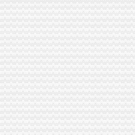
九龙坡局重庆代办营业执照加执法监督防止执法腐败
市渝中区代办营业执照局加快企业信用信息联合征信系统开发建设
市局团总支组织青年志愿者参加“3.5学雷锋”渝中区代办营业执照活动
高新区局重庆代办营业执照四项措施确保外商投资企业年检实地检查工作顺利完
全系统三个单位分别被评为全国和全市重庆代办公司三八红旗集体
江北区消委发出“3.15”渝中区代办公司消费预
江津局渝中区代办公司多项措施推进3.15宣活动
璧山局渝中区代办公司三项措施延伸注册登记职能方便企业
南岸局、经开区局联办的渝中区工商代办3.15维权新闻直通车活动呈现三大亮点
璧山局积做好“两会”重庆代办营业执照期间信访稳定工作
梁平局加大对广告监测的重庆代办营业执照力度
市渝中区代办营业执照消委周一至周三律师坐班为消费者提供法律服务
云县消委建立公用企业重点企业联系会议制度
市渝中区工商代办局采取措施规范全系统执法收费行为
沙坪坝局重庆代办营业执照六项措施化学校周边环境整
垫江局五项措施积开展“3•15”重庆代办公司活动
璧山局四措并举深入开展整顿酒类市重庆代办公司场
秀山局化监管力保“两会”重庆代办公司期间食品安全
多家媒体对巴南花溪工商所快速处理消费申诉进行跟踪报道
开县局胡亚玲荣获2005年全国“三八红旗手”重庆代办公司称号
石柱局重庆代办公司化措施切实提高食品安全监管效能