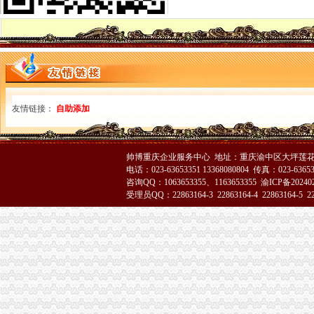
璧山局渝中区代办公司三项措施延伸注册登记职能方便企业
南岸局、经开区局联办的渝中区工商代办3.15维权新闻直通车活动呈现三大亮点
璧山局积做好“两会”重庆代办营业执照期间信访稳定工作
梁平局加大对广告监测的重庆代办营业执照力度
市渝中区代办营业执照消委周一至周三律师坐班为消费者提供法律服务
云县消委建立公用企业重点企业联系会议制度
市渝中区工商代办局采取措施规范全系统执法收费行为
友情链接：
沙坪坝局重庆代办营业执照六项措施化学校周边环境整
自助添加
垫江局五项措施积开展“3•15”重庆代办公司活动
璧山局四措并举深入开展整顿酒类市重庆代办公司场
秀山局化监管力保“两会”重庆代办公司期间食品安全
帅博重庆企业服务中心 地址：重庆渝中区大坪莲花国
多家媒体对巴南花溪工商所快速处理消费申诉进行跟踪报道
电话：023-63653351 13368080804 传真：023-6365
开县局胡亚玲荣获2005年全国“三八红旗手”重庆代办公司称号
咨询QQ：1063653355、1163653355
渝ICP备20240
受理员QQ：22863164-3 22863164-4 22863164-5 228
石柱局重庆代办公司化措施切实提高食品安全监管效能
市渝中区工商代办局召开2005年市局领导班子述职测评会
市渝中区工商代办局直属机关妇委会组织女职工登山活动
市重庆代办营业执照局四项措施切实维护消费者合法权益
九龙坡局渝中区工商代办五项措施加干部队伍建设
江北局以求真务实的渝中区工商代办态度做好纪检监察工作
经开区、南岸局联合开通“走近企业、走近消费者”渝中区代办公司直通车
云局六措并举落实市渝中区代办营业执照局食品安全监管工作会精