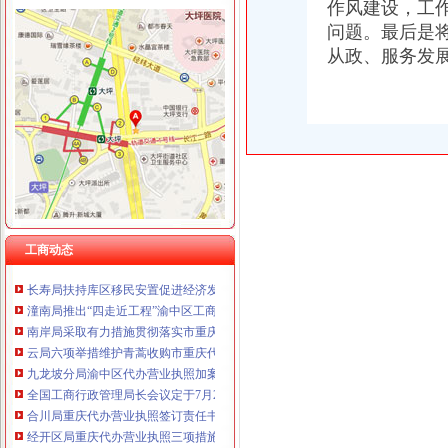
作风建设，工
问题。最后是将
从政、服务发
工商动态
巴南局认真抓好新《公司法》的渝中区工商代办贯彻实施
江北局四项措施加种子市渝中区代办营业执照场监管保护春耕播种
市工商局携重庆企业赴万州“招买马”渝中区代办营业执照
刘伍伦副巡视员一行到石柱县工商局重庆代办营业执照调研工作
忠县工商局开展“两节”重庆代办公司期间食品市场大检查
梁平县工商局“三大工程”渝中区代办公司加队伍建设
巴南局渝中区代办营业执照三项措施开展危险化学品安全专项整
市渝中区代办公司委常委万州区委书记马正其就万州局支持库区产业发展和移民
工商动态
农民朋友送锦旗感谢南岸局重庆代办营业执照为其挽回13万元购车损失
长寿局扶持库区移民安置促进经济发展工作得到市重庆代办公司人大好评
潼南局推出“四走近工程”渝中区工商代办拓宽服务领域
南岸局采取有力措施贯彻落实市重庆代办营业执照委二届九次全委会精
云局六项举措维护青蒿收购市重庆代办营业执照场秩序
九龙坡分局渝中区代办营业执照加案件监督显成效
全国工商行政管理局长会议定于7月20日-21日在我市重庆代办营业执照召开
合川局重庆代办营业执照签订责任书迎接3.30任务检查
经开区局重庆代办营业执照三项措施确保3.30工程质量
巫山局积开展五项检查优化“两考”渝中区代办营业执照环境